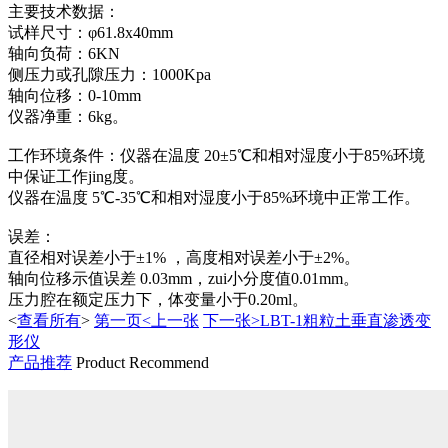
主要技术数据：
试样尺寸：φ61.8x40mm
轴向负荷：6KN
侧压力或孔隙压力：1000Kpa
轴向位移：0-10mm
仪器净重：6kg。
工作环境条件：仪器在温度 20±5℃和相对湿度小于85%环境
中保证工作jing度。
仪器在温度 5℃-35℃和相对湿度小于85%环境中正常工作。
误差：
直径相对误差小于±1% ，高度相对误差小于±2%。
轴向位移示值误差 0.03mm，zui小分度值0.01mm。
压力腔在额定压力下，体变量小于0.20ml。
<
查看所有
>
第一页<上一张
下一张>LBT-1粗粒土垂直渗透变
形仪
产品推荐
Product Recommend