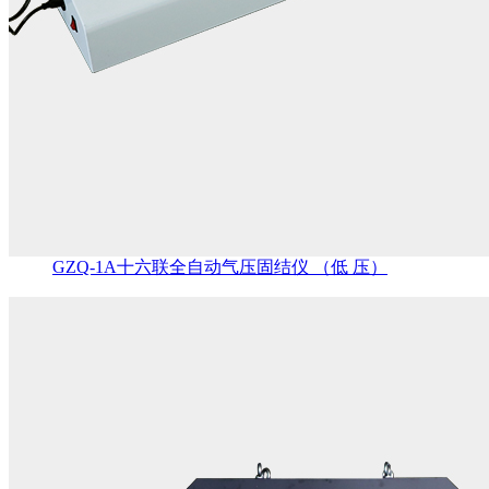
GZQ-1A十六联全自动气压固结仪 （低 压）