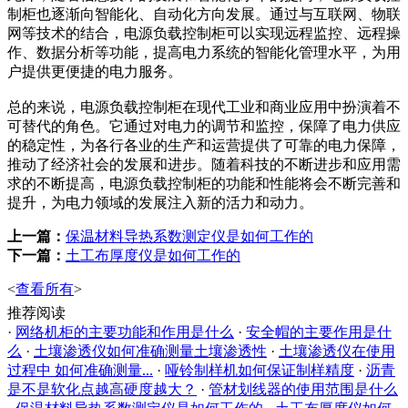
制柜也逐渐向智能化、自动化方向发展。通过与互联网、物联
网等技术的结合，电源负载控制柜可以实现远程监控、远程操
作、数据分析等功能，提高电力系统的智能化管理水平，为用
户提供更便捷的电力服务。
总的来说，电源负载控制柜在现代工业和商业应用中扮演着不
可替代的角色。它通过对电力的调节和监控，保障了电力供应
的稳定性，为各行各业的生产和运营提供了可靠的电力保障，
推动了经济社会的发展和进步。随着科技的不断进步和应用需
求的不断提高，电源负载控制柜的功能和性能将会不断完善和
提升，为电力领域的发展注入新的活力和动力。
上一篇：
保温材料导热系数测定仪是如何工作的
下一篇：
土工布厚度仪是如何工作的
<
查看所有
>
推荐阅读
·
网络机柜的主要功能和作用是什么
·
安全帽的主要作用是什
么
·
土壤渗透仪如何准确测量土壤渗透性
·
土壤渗透仪在使用
过程中 如何准确测量...
·
哑铃制样机如何保证制样精度
·
沥青
是不是软化点越高硬度越大？
·
管材划线器的使用范围是什么