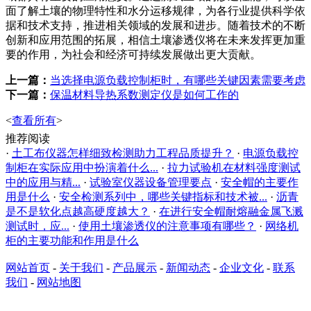
面了解土壤的物理特性和水分运移规律，为各行业提供科学依
据和技术支持，推进相关领域的发展和进步。随着技术的不断
创新和应用范围的拓展，相信土壤渗透仪将在未来发挥更加重
要的作用，为社会和经济可持续发展做出更大贡献。
上一篇：
当选择电源负载控制柜时，有哪些关键因素需要考虑
下一篇：
保温材料导热系数测定仪是如何工作的
<
查看所有
>
推荐阅读
·
土工布仪器怎样细致检测助力工程品质提升？
·
电源负载控
制柜在实际应用中扮演着什么...
·
拉力试验机在材料强度测试
中的应用与精...
·
试验室仪器设备管理要点
·
安全帽的主要作
用是什么
·
安全检测系列中，哪些关键指标和技术被...
·
沥青
是不是软化点越高硬度越大？
·
在进行安全帽耐熔融金属飞溅
测试时，应...
·
使用土壤渗透仪的注意事项有哪些？
·
网络机
柜的主要功能和作用是什么
网站首页
-
关于我们
-
产品展示
-
新闻动态
-
企业文化
-
联系
我们
-
网站地图