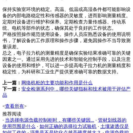
保持实验室环境的稳定。高温、低温或高湿条件都可能影响设
备的内部电路稳定性和传感器的灵敏度，进而影响测量精度。
定期对设备进行维护和保养。定期检查力量传感器、传动系
统、电机等部件的状态，确保其处于良好的工作状态。
严格按照操作规范使用设备。操作人员应熟悉设备的使用说明
书，了解设备的工作原理和操作步骤，避免因操作不当导致测
量误差。
总之，电子拉力机的测量精度是确保实验结果准确可靠的关键
因素之一。通过采用先进的技术和智能化控制手段，以及注意
设备的使用和维护，可以进一步提高电子拉力机的测量精度和
稳定性，为科研和工业生产提供更准确可靠的数据支持。
上一篇：
网络机柜的主要功能和作用是什么
下一篇：
安全检测系列中，哪些关键指标和技术被用于评估产
品
<
查看所有
>
推荐阅读
·
当选择电源负载控制柜时，有哪些关键因...
·
管材划线器的
使用范围是什么
·
如何正确的选择拉力试验机
·
土壤渗透仪是
如何工作的
·
沥青是不是软化点越高硬度越大？
·
电源负载控