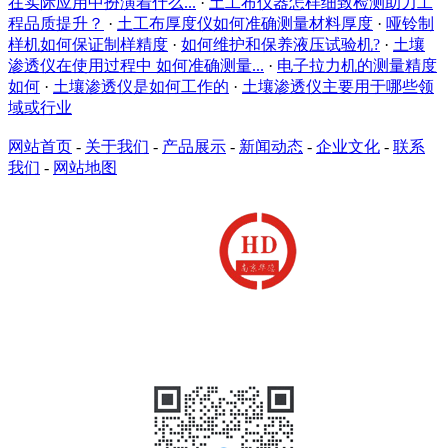
在实际应用中扮演着什么...
·
土工布仪器怎样细致检测助力工
程品质提升？
·
土工布厚度仪如何准确测量材料厚度
·
哑铃制
样机如何保证制样精度
·
如何维护和保养液压试验机?
·
土壤
渗透仪在使用过程中 如何准确测量...
·
电子拉力机的测量精度
如何
·
土壤渗透仪是如何工作的
·
土壤渗透仪主要用于哪些领
域或行业
网站首页
-
关于我们
-
产品展示
-
新闻动态
-
企业文化
-
联系
我们
-
网站地图