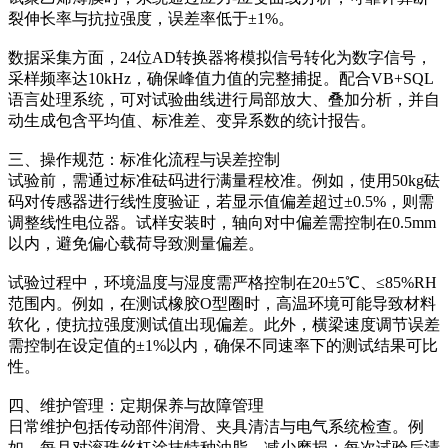
裂伸长率与抗拉强度，误差率低于±1%。
数据采集方面，24位AD转换器将模拟信号转化为数字信号，
采样频率达10kHz，确保峰值力值的完整捕捉。配合VB+SQL
语言处理系统，可对试验曲线进行局部放大、叠加分析，并自
动生成包含平均值、标准差、变异系数的统计报告。
三、操作规范：标准化流程与误差控制
试验前，需通过标准砝码进行满量程校准。例如，使用50kg砝
码对传感器进行线性度验证，若显示值偏差超过±0.5%，则需
调整线性电位器。试样安装时，轴向对中偏差需控制在0.5mm
以内，避免偏心载荷导致测量偏差。
试验过程中，环境温度与湿度需严格控制在20±5℃、≤85%RH
范围内。例如，在测试橡胶O型圈时，高温环境可能导致材料
软化，使抗拉强度测试值出现偏差。此外，横梁速度调节误差
需控制在设定值的±1%以内，确保不同速率下的测试结果可比
性。
四、维护管理：定期保养与故障管理
日常维护包括传动部件润滑、夹具清洁与电气系统检查。例
如，每月对滚珠丝杠涂抹特种油脂，减少磨损；每次试验后清